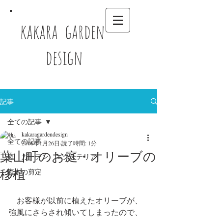
kakara garden
design
記事
全ての記事
kakaragardendesign
全ての記事
2016年1月26日
読了時間: 1分
葉山町のお庭・オリーブの
庭 ガーデン エクステリア
移植
庭木の剪定
　お客様が以前に植えたオリーブが、
強風にさらされ傾いてしまったので、