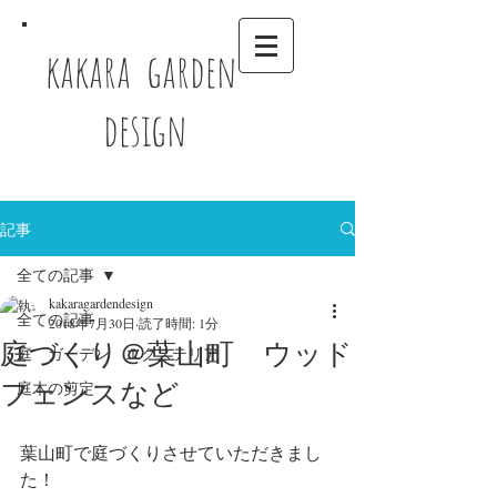
kakara garden
design
記事
全ての記事
kakaragardendesign
全ての記事
2018年7月30日
読了時間: 1分
庭づくり＠葉山町 ウッド
庭 ガーデン エクステリア
フェンスなど
庭木の剪定
葉山町で庭づくりさせていただきまし
た！